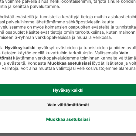
ot
Feta- ja salaattijuustot