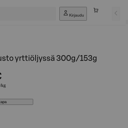
Kirjaudu
uusto yrttiöljyssä 300g/153g
€
€/kg
stapa