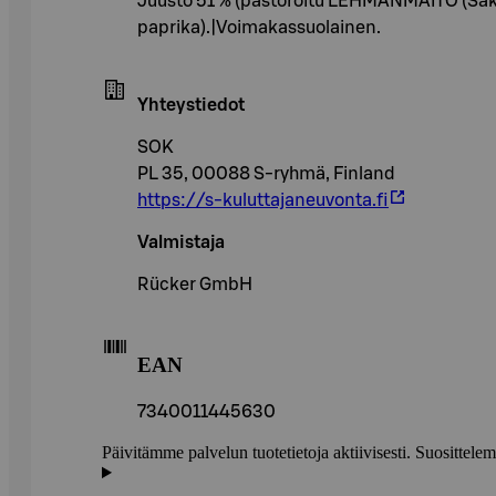
Juusto 51 % (pastöroitu LEHMÄNMAITO (Saksa),
paprika).|Voimakassuolainen.
Yhteystiedot
SOK
PL 35, 00088 S-ryhmä, Finland
https://s-kuluttajaneuvonta.fi
Valmistaja
Rücker GmbH
EAN
7340011445630
Päivitämme palvelun tuotetietoja aktiivisesti. Suositte