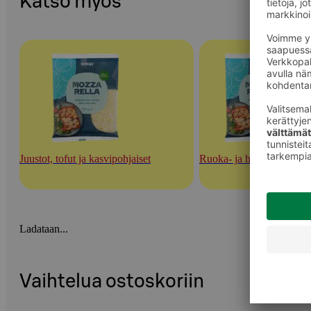
Katso myös
Juustot, tofut ja kasvipohjaiset
Ruoka- ja herkuttelujuust
Ladataan...
Vaihtelua ostoskoriin