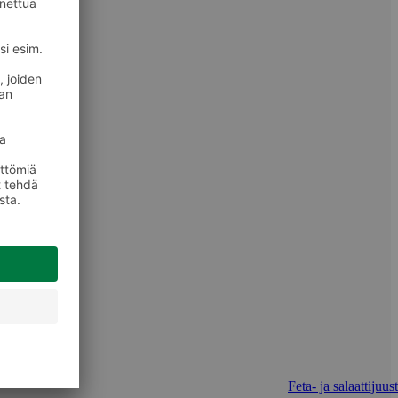
Feta- ja salaattijuus