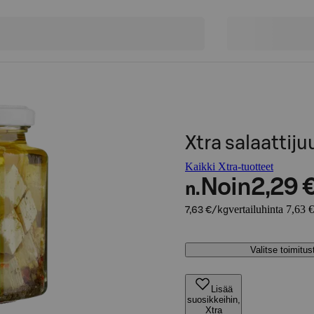
Xtra salaattij
Kaikki Xtra-tuotteet
Noin
2,29 
n.
vertailuhinta 7,63 
7,63 €/kg
Valitse toimitu
Lisää
suosikkeihin,
Xtra