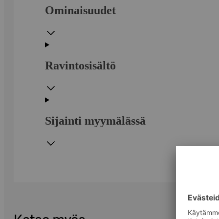
Ominaisuudet
Ravintosisältö
Sijainti myymälässä