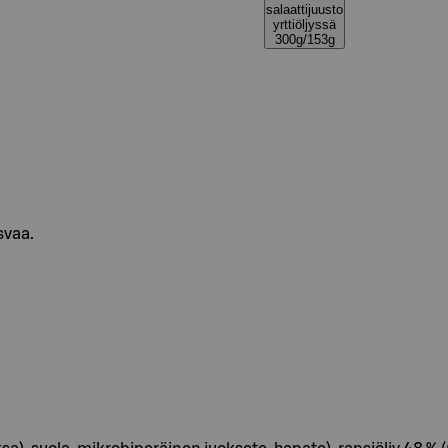
salaattijuusto
yrttiöljyssä
300g/153g
svaa.