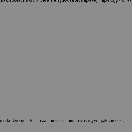
 suola, mikrobiperäinen juoksete, hapate), rapsiöljy 48 % (ra
lemme kuitenkin tarkistamaan ainesosat aina myös myyntipakkauksesta.