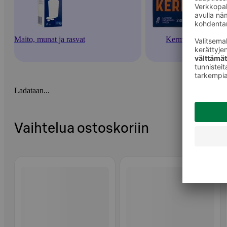
Maito, munat ja rasvat
Kermat
Ladataan...
Vaihtelua ostoskoriin
Ohita listaus