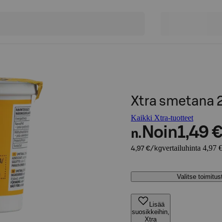
Xtra smetana 
Kaikki Xtra-tuotteet
Noin
1,49 
n.
vertailuhinta 4,97 
4,97 €/kg
Valitse toimitu
Lisää
suosikkeihin,
Xtra