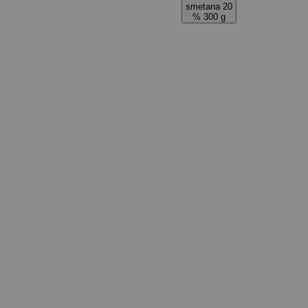
smetana 20
% 300 g