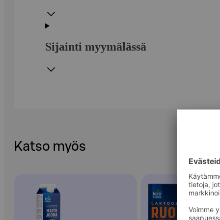
Sijainti myymälässä
Katso myös