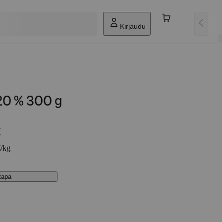
Kirjaudu
20 % 300 g
€
€/kg
stapa