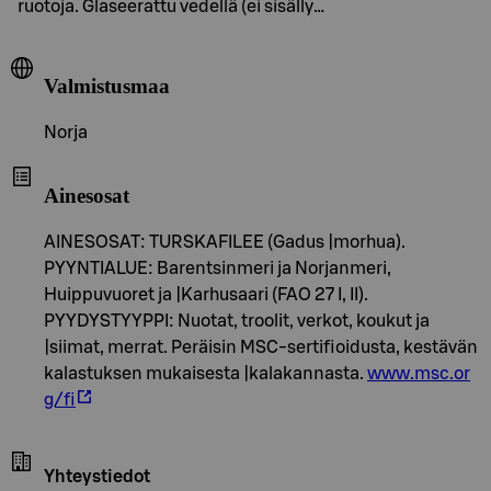
ruotoja. Glaseerattu vedellä (ei sisälly…
Valmistusmaa
Norja
Ainesosat
AINESOSAT: TURSKAFILEE (Gadus |morhua).
PYYNTIALUE: Barentsinmeri ja Norjanmeri,
Huippuvuoret ja |Karhusaari (FAO 27 I, II).
PYYDYSTYYPPI: Nuotat, troolit, verkot, koukut ja
|siimat, merrat. Peräisin MSC-sertifioidusta, kestävän
kalastuksen mukaisesta |kalakannasta.
www.msc.or
g/fi
Yhteystiedot