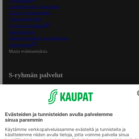
Oiva-raportit
Osuuskauppojen yhteystiedot
Tilaus- ja toimitusehdot
Tietosuojakäytäntö
Palvelun käyttöehdot
Saavutettavuus
Mobiilisovelluksen saavutettavuus
Mainostajalle
Muuta evästeasetuksia
S-ryhmän palvelut
S-ryhmä
Asiakasomistajuus
Yhteishyvä Ruoka -sovellus
S-ostoslista -sovellus
Prisma.fi
Sokos.fi
S-Pankki