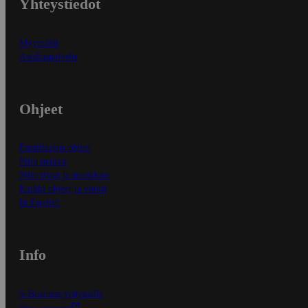
Yhteystiedot
Myymälät
Asiakaspalvelu
Ohjeet
Ensitilaajan ohjeet
Näin maksat
Näin tilaat ja muokkaat
Kaikki ohjeet ja vinkit
In English
Info
S-Business yrityksille