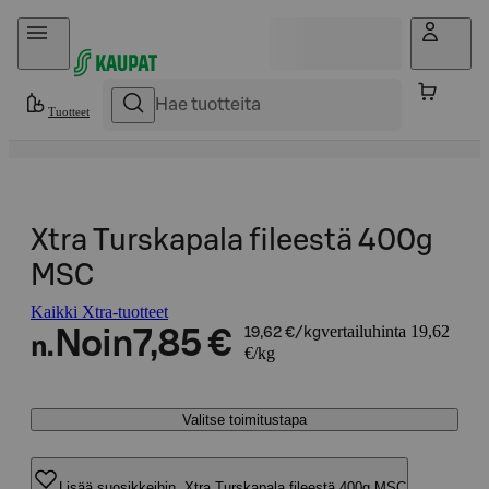
Hyppää sisältöön
Tuotteet
Xtra Turskapala fileestä 400g
MSC
Kaikki Xtra-tuotteet
vertailuhinta 19,62
Noin
7,85 €
19,62 €/kg
n.
€/kg
Valitse toimitustapa
Lisää suosikkeihin, Xtra Turskapala fileestä 400g MSC