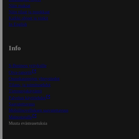
Näin maksat
Näin tilaat ja muokkaat
Kaikki ohjeet ja vinkit
In English
Info
S-Business yrityksille
Oiva-raportit
Osuuskauppojen yhteystiedot
Tilaus- ja toimitusehdot
Tietosuojakäytäntö
Palvelun käyttöehdot
Saavutettavuus
Mobiilisovelluksen saavutettavuus
Mainostajalle
Muuta evästeasetuksia