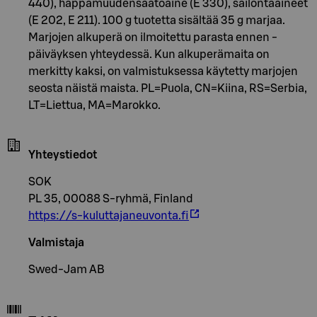
440), happamuudensäätöaine (E 330), säilöntäaineet
(E 202, E 211). 100 g tuotetta sisältää 35 g marjaa.
Marjojen alkuperä on ilmoitettu parasta ennen -
päiväyksen yhteydessä. Kun alkuperämaita on
merkitty kaksi, on valmistuksessa käytetty marjojen
seosta näistä maista. PL=Puola, CN=Kiina, RS=Serbia,
LT=Liettua, MA=Marokko.
Yhteystiedot
SOK
PL 35, 00088 S-ryhmä, Finland
https://s-kuluttajaneuvonta.fi
Valmistaja
Swed-Jam AB