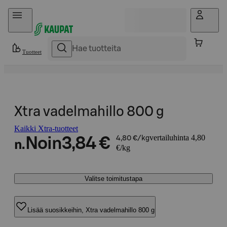
Hyppää sisältöön
Tuotteet
Xtra vadelmahillo 800 g
Kaikki Xtra-tuotteet
vertailuhinta 4,80
Noin
3,84 €
4,80 €/kg
n.
€/kg
Valitse toimitustapa
Lisää suosikkeihin, Xtra vadelmahillo 800 g