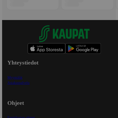
Yhteystiedot
Myymälät
Asiakaspalvelu
Ohjeet
Ensitilaajan ohjeet