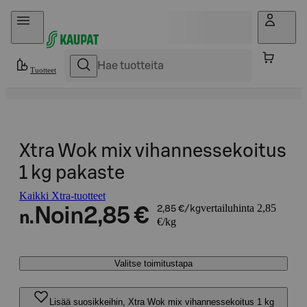
Hyppää sisältöön
Tuotteet
Xtra Wok mix vihannessekoitus
1 kg pakaste
Kaikki Xtra-tuotteet
vertailuhinta 2,85
Noin
2,85 €
2,85 €/kg
n.
€/kg
Valitse toimitustapa
Lisää suosikkeihin, Xtra Wok mix vihannessekoitus 1 kg