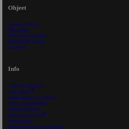
Ohjeet
Ensitilaajan ohjeet
Näin maksat
Näin tilaat ja muokkaat
Kaikki ohjeet ja vinkit
In English
Info
S-Business yrityksille
Oiva-raportit
Osuuskauppojen yhteystiedot
Tilaus- ja toimitusehdot
Tietosuojakäytäntö
Palvelun käyttöehdot
Saavutettavuus
Mobiilisovelluksen saavutettavuus