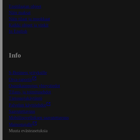
Ensitilaajan ohjeet
Näin maksat
Näin tilaat ja muokkaat
Kaikki ohjeet ja vinkit
In English
Info
S-Business yrityksille
Oiva-raportit
Osuuskauppojen yhteystiedot
Tilaus- ja toimitusehdot
Tietosuojakäytäntö
Palvelun käyttöehdot
Saavutettavuus
Mobiilisovelluksen saavutettavuus
Mainostajalle
Muuta evästeasetuksia