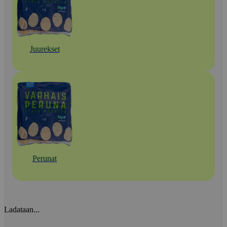
Juurekset
Perunat
Ladataan...