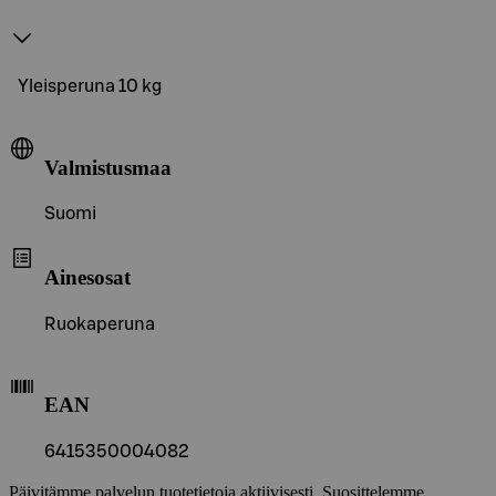
Yleisperuna 10 kg
Valmistusmaa
Suomi
Ainesosat
Ruokaperuna
EAN
6415350004082
Päivitämme palvelun tuotetietoja aktiivisesti. Suosittelemme