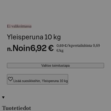
Ei valikoimassa
Yleisperuna 10 kg
vertailuhinta 0,69
Noin
6,92 €
0,69 €/kg
n.
€/kg
Valitse toimitustapa
Lisää suosikkeihin, Yleisperuna 10 kg
Tuotetiedot