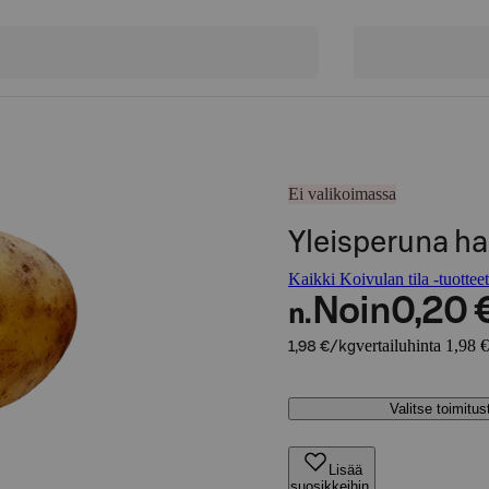
Ei valikoimassa
Yleisperuna ha
Kaikki Koivulan tila -tuotteet
Noin
0,20 
n.
vertailuhinta 1,98 
1,98 €/kg
Valitse toimitu
Lisää
suosikkeihin,