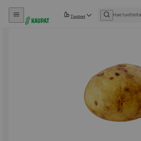
Hyppää sisältöön
Tuotteet