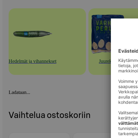
Hedelmät ja vihannekset
Juurekset
Ladataan...
Vaihtelua ostoskoriin
Ohita listaus