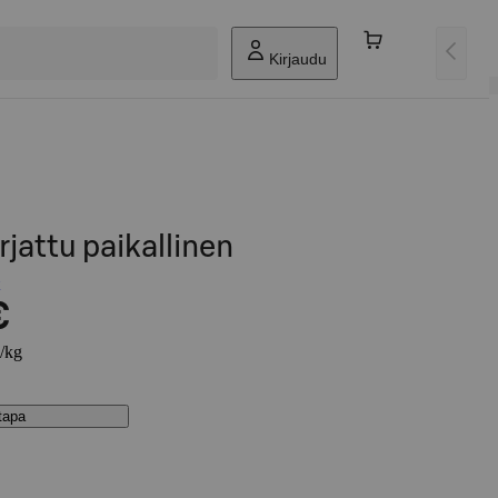
Kirjaudu
rjattu paikallinen
€
€/kg
stapa