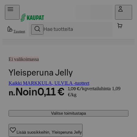
Hyppää sisältöön
Tuotteet
Ei valikoimassa
Yleisperuna Jelly
Kaikki MARKKULA, ULVILA -tuotteet
vertailuhinta 1,09
Noin
0,11 €
1,09 €/kg
n.
€/kg
Valitse toimitustapa
Lisää suosikkeihin, Yleisperuna Jelly