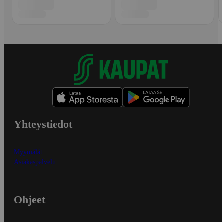
Yhteystiedot
Myymälät
Asiakaspalvelu
Ohjeet