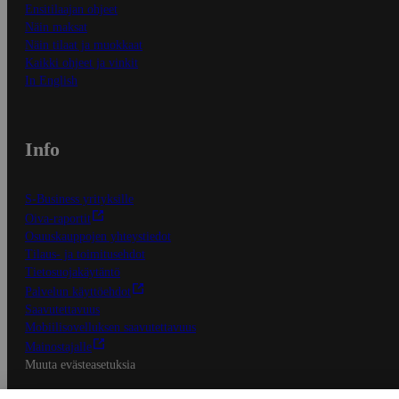
Ensitilaajan ohjeet
Näin maksat
Näin tilaat ja muokkaat
Kaikki ohjeet ja vinkit
In English
Info
S-Business yrityksille
Oiva-raportit
Osuuskauppojen yhteystiedot
Tilaus- ja toimitusehdot
Tietosuojakäytäntö
Palvelun käyttöehdot
Saavutettavuus
Mobiilisovelluksen saavutettavuus
Mainostajalle
Muuta evästeasetuksia