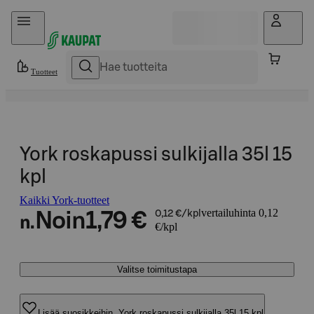
Hyppää sisältöön
Tuotteet
York roskapussi sulkijalla 35l 15
kpl
Kaikki York-tuotteet
vertailuhinta 0,12
Noin
1,79 €
0,12 €/kpl
n.
€/kpl
Valitse toimitustapa
Lisää suosikkeihin, York roskapussi sulkijalla 35l 15 kpl