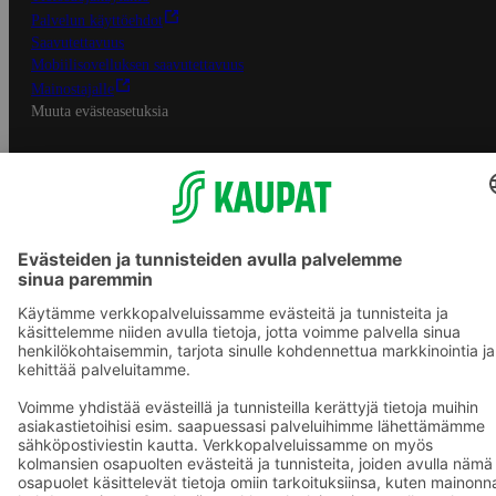
Palvelun käyttöehdot
Saavutettavuus
Mobiilisovelluksen saavutettavuus
Mainostajalle
Muuta evästeasetuksia
S-ryhmän palvelut
S-ryhmä
Asiakasomistajuus
Yhteishyvä Ruoka -sovellus
S-ostoslista -sovellus
Prisma.fi
Sokos.fi
S-Pankki
Yhteishyvä
Sokos Hotels
Raflaamo