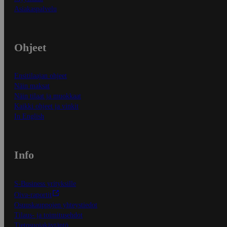
Asiakaspalvelu
Ohjeet
Ensitilaajan ohjeet
Näin maksat
Näin tilaat ja muokkaat
Kaikki ohjeet ja vinkit
In English
Info
S-Business yrityksille
Oiva-raportit
Osuuskauppojen yhteystiedot
Tilaus- ja toimitusehdot
Tietosuojakäytäntö