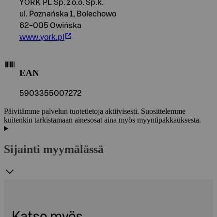
YORK PL Sp. z o.o. Sp.k.
ul. Poznańska 1, Bolechowo
62-005 Owińska
www.york.pl
EAN
5903355007272
Päivitämme palvelun tuotetietoja aktiivisesti. Suosittelemme
kuitenkin tarkistamaan ainesosat aina myös myyntipakkauksesta.
Sijainti myymälässä
Katso myös