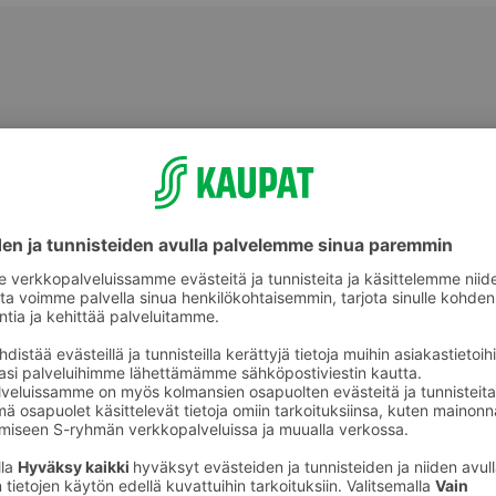
Muu tuore valmisruoka