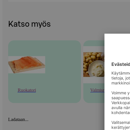
Katso myös
Ruokatori
Valmisruoka
Ladataan...