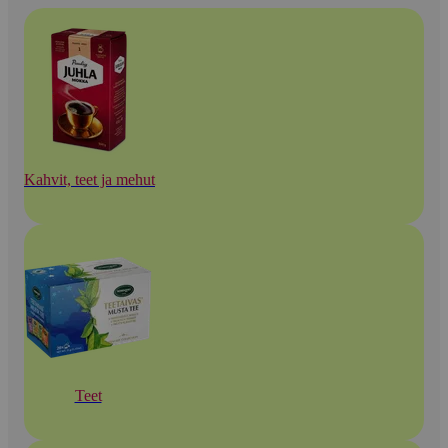
Kahvit, teet ja mehut
Teet