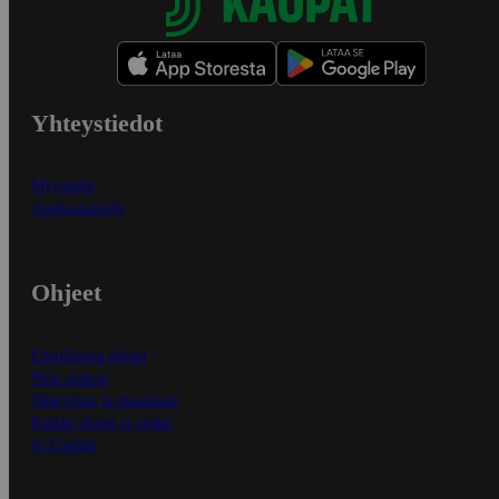
Yhteystiedot
Myymälät
Asiakaspalvelu
Ohjeet
Ensitilaajan ohjeet
Näin maksat
Näin tilaat ja muokkaat
Kaikki ohjeet ja vinkit
In English