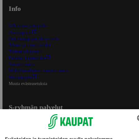
Info
S-Business yrityksille
Oiva-raportit
Osuuskauppojen yhteystiedot
Tilaus- ja toimitusehdot
Tietosuojakäytäntö
Palvelun käyttöehdot
Saavutettavuus
Mobiilisovelluksen saavutettavuus
Mainostajalle
Muuta evästeasetuksia
S-ryhmän palvelut
S-ryhmä
Asiakasomistajuus