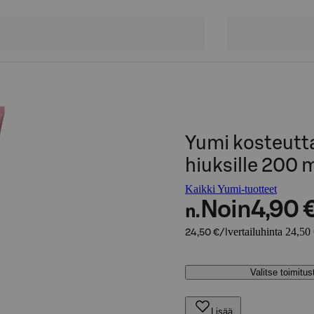
Yumi kosteutta
hiuksille 200 
Kaikki Yumi-tuotteet
Noin
4,90 
n.
vertailuhinta 24,50 
24,50 €/l
Valitse toimitu
Lisää