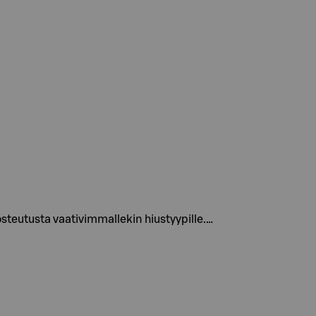
teutusta vaativimmallekin hiustyypille.…