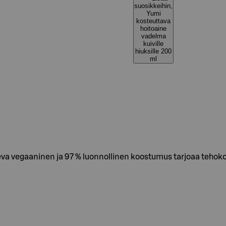
suosikkeihin,
Yumi
kosteuttava
hoitoaine
vadelma
kuiville
hiuksille 200
ml
va vegaaninen ja 97 % luonnollinen koostumus tarjoaa tehokos