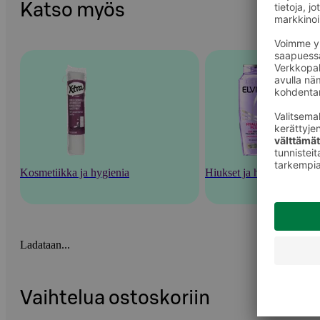
Katso myös
Kosmetiikka ja hygienia
Hiukset ja hiustenhoito
Ladataan...
Vaihtelua ostoskoriin