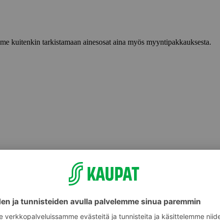
lemme kuitenkin tarkistamaan ainesosat aina myös myyntipakkauksesta.