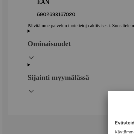
EAN
5902693167020
Päivitämme palvelun tuotetietoja aktiivisesti. Suositte
Ominaisuudet
Sijainti myymälässä