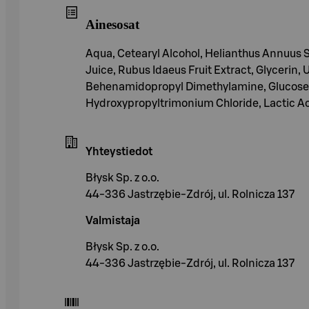
Ainesosat
Aqua, Cetearyl Alcohol, Helianthus Annuus S
Juice, Rubus Idaeus Fruit Extract, Glycerin, U
Behenamidopropyl Dimethylamine, Glucose, 
Hydroxypropyltrimonium Chloride, Lactic A
Yhteystiedot
Błysk Sp. z o.o.
44-336 Jastrzębie-Zdrój, ul. Rolnicza 137
Valmistaja
Błysk Sp. z o.o.
44-336 Jastrzębie-Zdrój, ul. Rolnicza 137