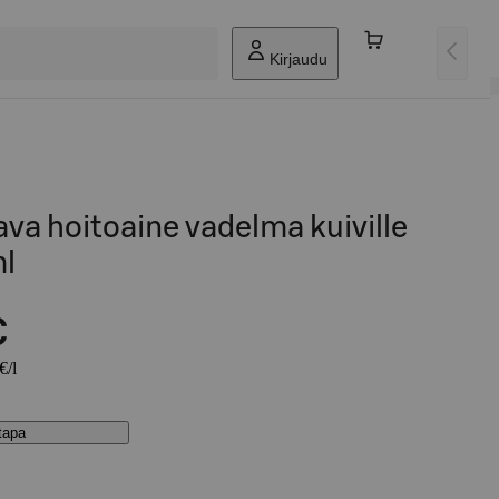
Kirjaudu
va hoitoaine vadelma kuiville
ml
€
€/l
stapa