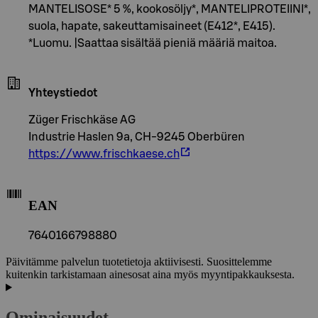
MANTELISOSE* 5 %, kookosöljy*, MANTELIPROTEIINI*,
suola, hapate, sakeuttamisaineet (E412*, E415).
*Luomu. |Saattaa sisältää pieniä määriä maitoa.
Yhteystiedot
Züger Frischkäse AG
Industrie Haslen 9a, CH-9245 Oberbüren
https://www.frischkaese.ch
EAN
7640166798880
Päivitämme palvelun tuotetietoja aktiivisesti. Suosittelemme
kuitenkin tarkistamaan ainesosat aina myös myyntipakkauksesta.
Ominaisuudet