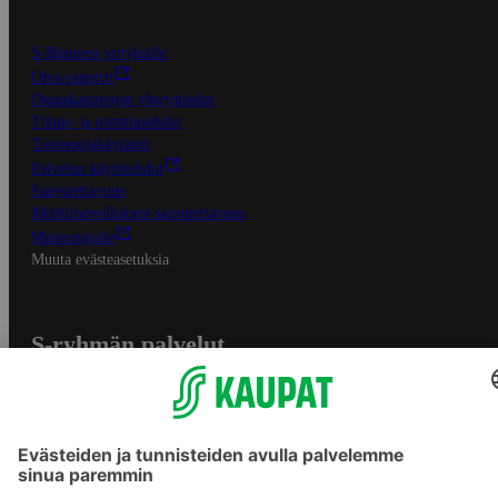
S-Business yrityksille
Oiva-raportit
Osuuskauppojen yhteystiedot
Tilaus- ja toimitusehdot
Tietosuojakäytäntö
Palvelun käyttöehdot
Saavutettavuus
Mobiilisovelluksen saavutettavuus
Mainostajalle
Muuta evästeasetuksia
S-ryhmän palvelut
S-ryhmä
Asiakasomistajuus
Yhteishyvä Ruoka -sovellus
S-ostoslista -sovellus