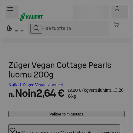
Hyppää sisältöön
Tuotteet
Züger Vegan Cottage Pearls
luomu 200g
Kaikki Züger Vegan -tuotteet
vertailuhinta 13,20
Noin
2,64 €
13,20 €/kg
n.
€/kg
Valitse toimitustapa
Lisää suosikkeihin, Züger Vegan Cottage Pearls luomu 200g