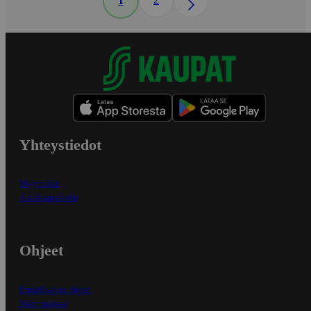
1
Yhteystiedot
Myymälät
Asiakaspalvelu
Ohjeet
Ensitilaajan ohjeet
Näin maksat