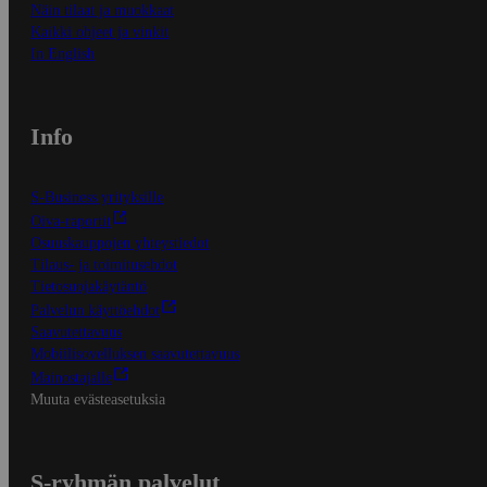
Näin tilaat ja muokkaat
Kaikki ohjeet ja vinkit
In English
Info
S-Business yrityksille
Oiva-raportit
Osuuskauppojen yhteystiedot
Tilaus- ja toimitusehdot
Tietosuojakäytäntö
Palvelun käyttöehdot
Saavutettavuus
Mobiilisovelluksen saavutettavuus
Mainostajalle
Muuta evästeasetuksia
S-ryhmän palvelut