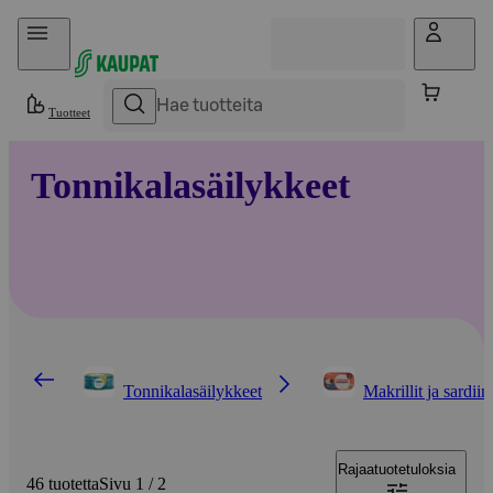
Hyppää sisältöön
Tuotteet
Tonnikalasäilykkeet
Tonnikalasäilykkeet
Makrillit ja sardiini
Rajaa
tuotetuloksia
46 tuotetta
Sivu 1 / 2