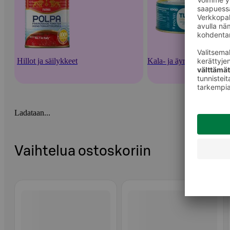
Hillot ja säilykkeet
Kala- ja äyriäissäilykkeet
Ladataan...
Vaihtelua ostoskoriin
Ohita listaus