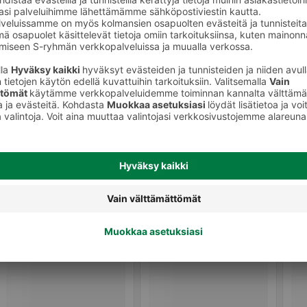
Tonnikalasäilykkeet