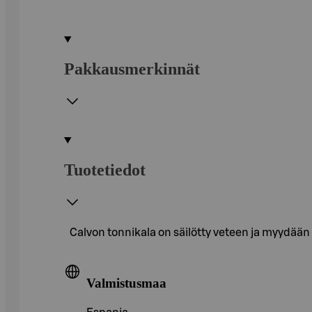
Pakkausmerkinnät
Tuotetiedot
Calvon tonnikala on säilötty veteen ja myydään
Valmistusmaa