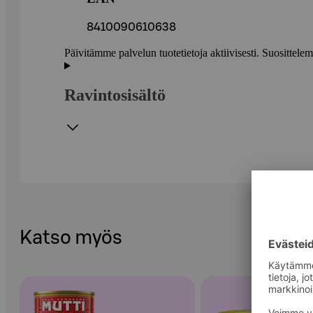
8410090610638
Päivitämme palvelun tuotetietoja aktiivisesti. Suositte
Ravintosisältö
Katso myös