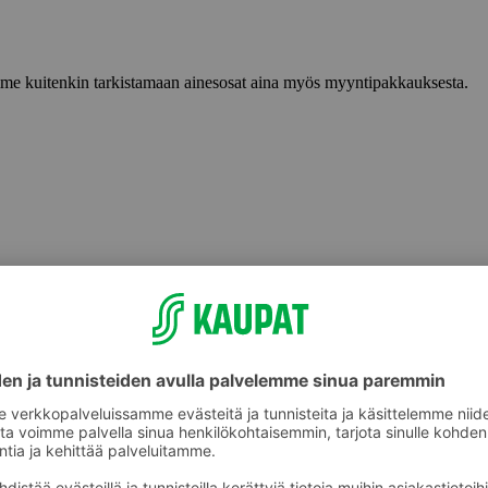
lemme kuitenkin tarkistamaan ainesosat aina myös myyntipakkauksesta.