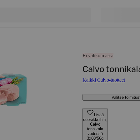
Ei valikoimassa
Calvo tonnika
Kaikki Calvo-tuotteet
Valitse toimitu
Lisää
suosikkeihin,
Calvo
tonnikala
vedessä
3x80/56g