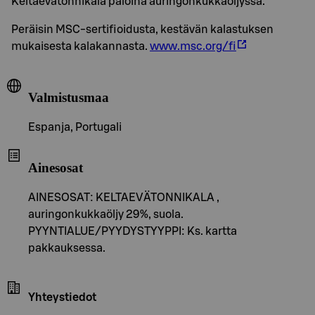
Keltaevätonnikala paloina auringonkukkaöljyssä.
Peräisin MSC-sertifioidusta, kestävän kalastuksen
mukaisesta kalakannasta.
www.msc.org/fi
Valmistusmaa
Espanja, Portugali
Ainesosat
AINESOSAT: KELTAEVÄTONNIKALA ,
auringonkukkaöljy 29%, suola.
PYYNTIALUE/PYYDYSTYYPPI: Ks. kartta
pakkauksessa.
Yhteystiedot