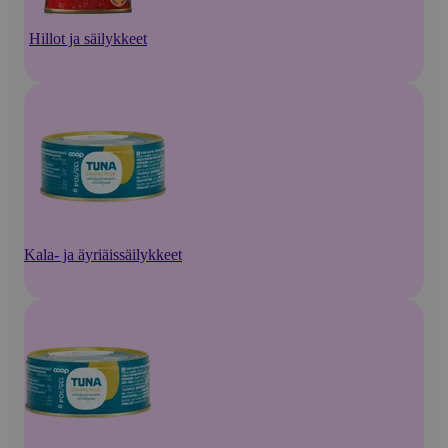
Hillot ja säilykkeet
Kala- ja äyriäissäilykkeet