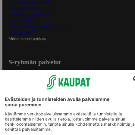
Tilaus- ja toimitusehdot
Tietosuojakäytäntö
Palvelun käyttöehdot
Saavutettavuus
Mobiilisovelluksen saavutettavuus
Mainostajalle
Muuta evästeasetuksia
S-ryhmän palvelut
S-ryhmä
Asiakasomistajuus
Yhteishyvä Ruoka -sovellus
S-ostoslista -sovellus
Prisma.fi
Sokos.fi
S-Pankki
Yhteishyvä
Sokos Hotels