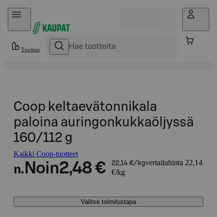
Hyppää sisältöön
Tuotteet
Coop keltaevätonnikala
paloina auringonkukkaöljyssä
160/112 g
Kaikki Coop-tuotteet
vertailuhinta 22,14
Noin
2,48 €
22,14 €/kg
n.
€/kg
Valitse toimitustapa