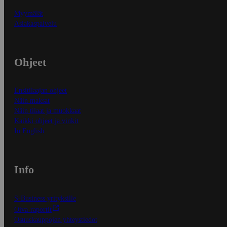
Myymälät
Asiakaspalvelu
Ohjeet
Ensitilaajan ohjeet
Näin maksat
Näin tilaat ja muokkaat
Kaikki ohjeet ja vinkit
In English
Info
S-Business yrityksille
Oiva-raportit
Osuuskauppojen yhteystiedot