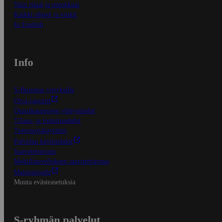
Näin tilaat ja muokkaat
Kaikki ohjeet ja vinkit
In English
Info
S-Business yrityksille
Oiva-raportit
Osuuskauppojen yhteystiedot
Tilaus- ja toimitusehdot
Tietosuojakäytäntö
Palvelun käyttöehdot
Saavutettavuus
Mobiilisovelluksen saavutettavuus
Mainostajalle
Muuta evästeasetuksia
S-ryhmän palvelut