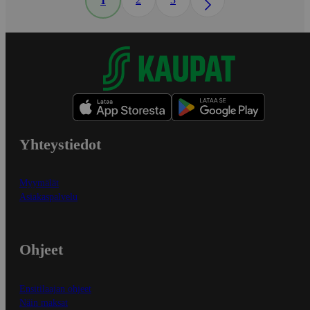
1
Yhteystiedot
Myymälät
Asiakaspalvelu
Ohjeet
Ensitilaajan ohjeet
Näin maksat