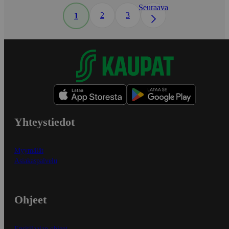
Seuraava
2
3
1
Yhteystiedot
Myymälät
Asiakaspalvelu
Ohjeet
Ensitilaajan ohjeet