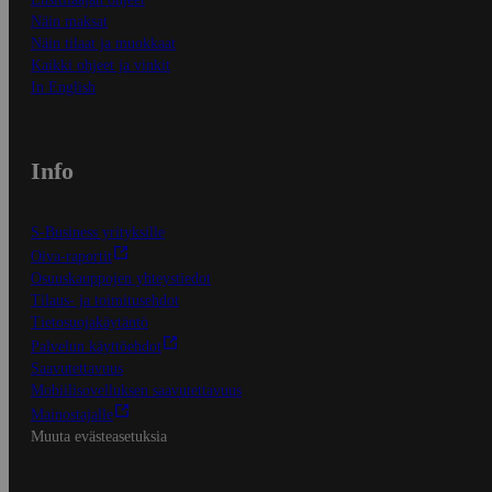
Näin maksat
Näin tilaat ja muokkaat
Kaikki ohjeet ja vinkit
In English
Info
S-Business yrityksille
Oiva-raportit
Osuuskauppojen yhteystiedot
Tilaus- ja toimitusehdot
Tietosuojakäytäntö
Palvelun käyttöehdot
Saavutettavuus
Mobiilisovelluksen saavutettavuus
Mainostajalle
Muuta evästeasetuksia