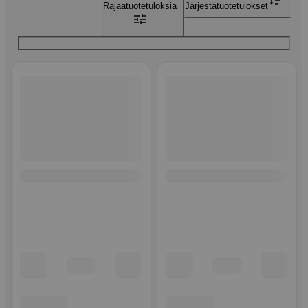
Rajaa
tuotetuloksia
Järjestä
tuotetulokset