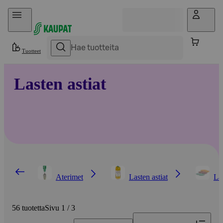
Hyppää sisältöön
Tuotteet
Lasten astiat
Aterimet
Lasten astiat
La
56 tuotetta
Sivu 1 / 3