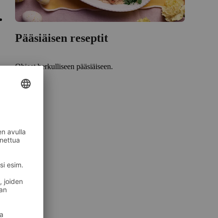
Pääsiäisen reseptit
Ohjeet herkulliseen pääsiäiseen.
Tutustu
yvästä