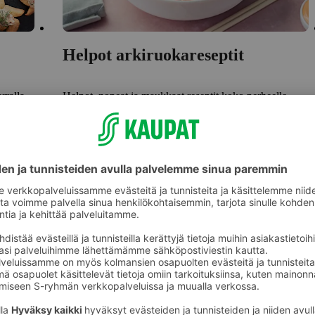
Helpot arkiruokareseptit
rralla
Helpot, nopeat ja maukkaat reseptit koko perheelle.
Tutustu
Lisää reseptejä löydät Yhteish
Siirry Yhteishyvään