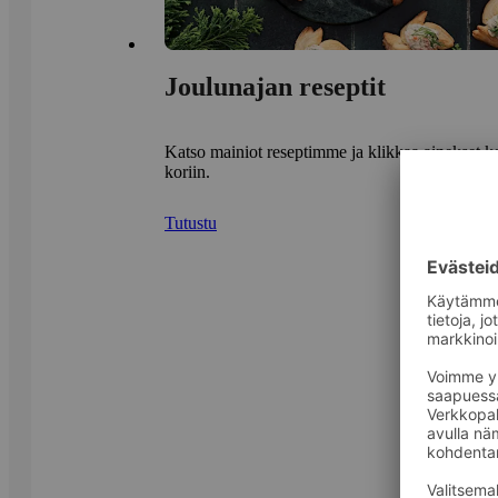
Joulunajan reseptit
Katso mainiot reseptimme ja klikkaa ainekset ke
koriin.
Tutustu