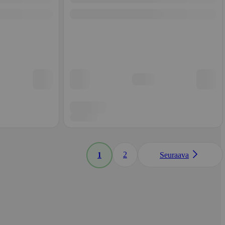
2
1
Seuraava