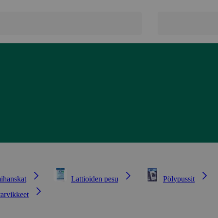
ihanskat
Lattioiden pesu
Pölypussit
tarvikkeet