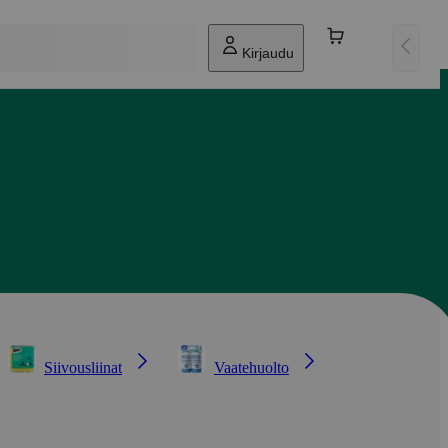
Kirjaudu
Siivousliinat
Vaatehuolto