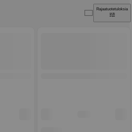
Rajaa
tuotetuloksia