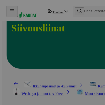
Hyppää sisältöön
Tuotteet
Siivousliinat
Ikkunanpesimet ja -kuivaimet
Kum
Wc-harjat ja muut tarvikkeet
Muut siivous