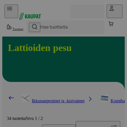
Hyppää sisältöön
Tuotteet
Lattioiden pesu
Ikkunanpesimet ja -kuivaimet
Kumihan
34 tuotetta
Sivu 1 / 2