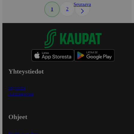
Seuraava
2
1
Yhteystiedot
Myymälät
Asiakaspalvelu
Ohjeet
Ensitilaajan ohjeet