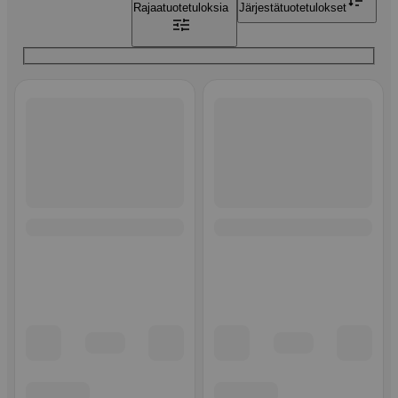
Rajaa
tuotetuloksia
Järjestä
tuotetulokset