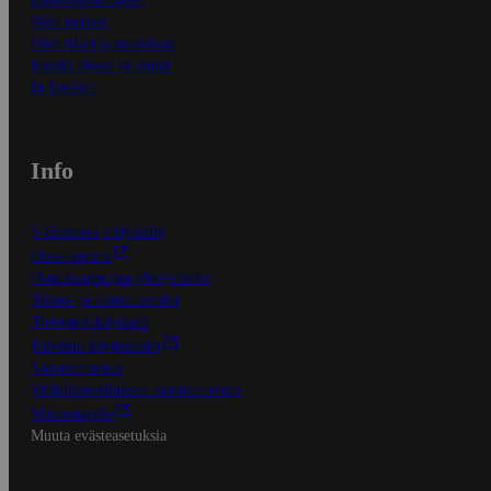
Näin maksat
Näin tilaat ja muokkaat
Kaikki ohjeet ja vinkit
In English
Info
S-Business yrityksille
Oiva-raportit
Osuuskauppojen yhteystiedot
Tilaus- ja toimitusehdot
Tietosuojakäytäntö
Palvelun käyttöehdot
Saavutettavuus
Mobiilisovelluksen saavutettavuus
Mainostajalle
Muuta evästeasetuksia