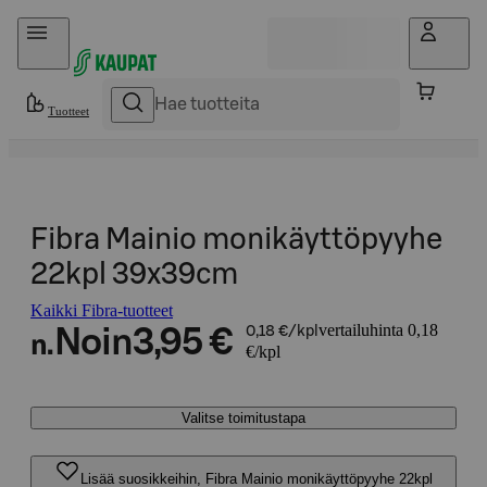
Hyppää sisältöön
Tuotteet
Fibra Mainio monikäyttöpyyhe
22kpl 39x39cm
Kaikki Fibra-tuotteet
vertailuhinta 0,18
Noin
3,95 €
0,18 €/kpl
n.
€/kpl
Valitse toimitustapa
Lisää suosikkeihin, Fibra Mainio monikäyttöpyyhe 22kpl