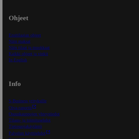
Ohjeet
Ensitilaajan ohjeet
Näin maksat
Näin tilaat ja muokkaat
Kaikki ohjeet ja vinkit
In English
Info
S-Business yrityksille
Oiva-raportit
Osuuskauppojen yhteystiedot
Tilaus- ja toimitusehdot
Tietosuojakäytäntö
Palvelun käyttöehdot