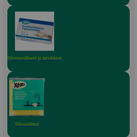
Siivousvälineet ja tarvikkeet
Siivousliinat