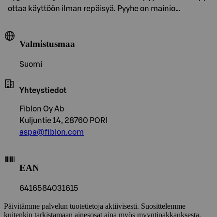
ottaa käyttöön ilman repäisyä. Pyyhe on mainio…
Valmistusmaa
Suomi
Yhteystiedot
Fiblon Oy Ab
Kuljuntie 14, 28760 PORI
aspa@fiblon.com
EAN
6416584031615
Päivitämme palvelun tuotetietoja aktiivisesti. Suosittelemme
kuitenkin tarkistamaan ainesosat aina myös myyntipakkauksesta.