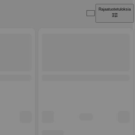
Rajaa
tuotetuloksia