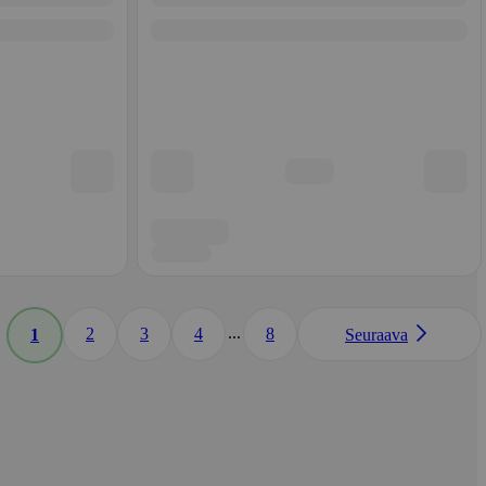
...
2
3
4
8
1
Seuraava