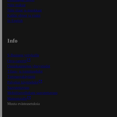
Näin maksat
Näin tilaat ja muokkaat
Kaikki ohjeet ja vinkit
In English
Info
S-Business yrityksille
Oiva-raportit
Osuuskauppojen yhteystiedot
Tilaus- ja toimitusehdot
Tietosuojakäytäntö
Palvelun käyttöehdot
Saavutettavuus
Mobiilisovelluksen saavutettavuus
Mainostajalle
Muuta evästeasetuksia