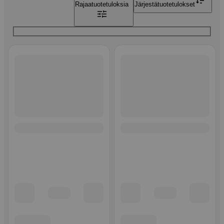
Rajaa
tuotetuloksia
Järjestä
tuotetulokset