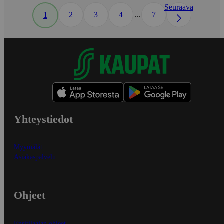
Seuraava
...
2
3
4
7
1
Yhteystiedot
Myymälät
Asiakaspalvelu
Ohjeet
Ensitilaajan ohjeet