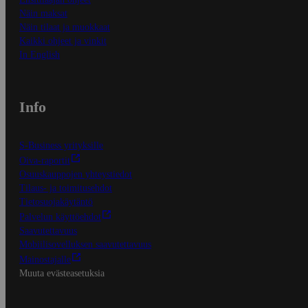
Näin maksat
Näin tilaat ja muokkaat
Kaikki ohjeet ja vinkit
In English
Info
S-Business yrityksille
Oiva-raportit
Osuuskauppojen yhteystiedot
Tilaus- ja toimitusehdot
Tietosuojakäytäntö
Palvelun käyttöehdot
Saavutettavuus
Mobiilisovelluksen saavutettavuus
Mainostajalle
Muuta evästeasetuksia