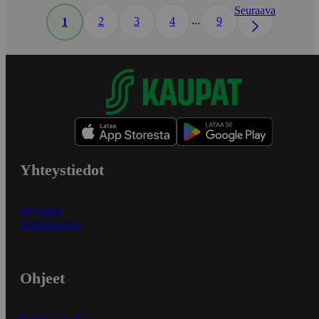
Seuraava
...
2
3
4
9
1
Yhteystiedot
Myymälät
Asiakaspalvelu
Ohjeet
Ensitilaajan ohjeet