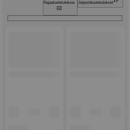
Rajaa
tuotetuloksia
Järjestä
tuotetulokset