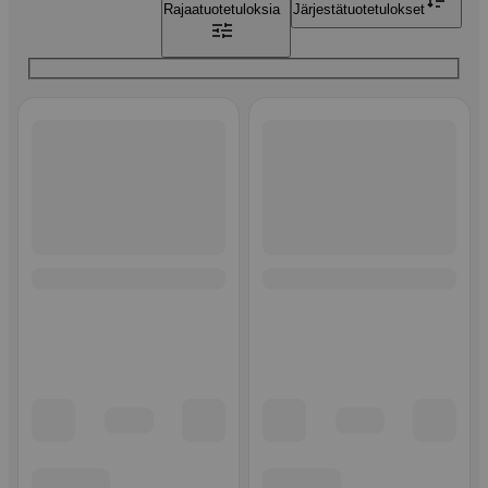
Rajaa
tuotetuloksia
Järjestä
tuotetulokset