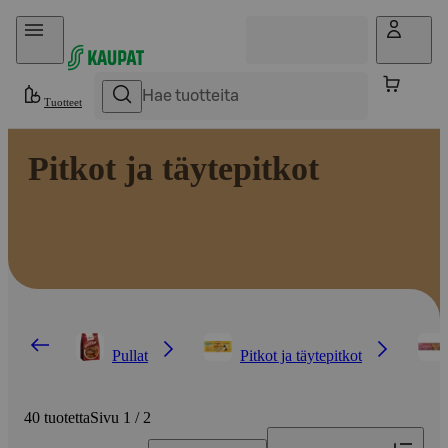
Hyppää sisältöön
Tuotteet
Pitkot ja täytepitkot
Pullat
Pitkot ja täytepitkot
40 tuotetta
Sivu 1 / 2