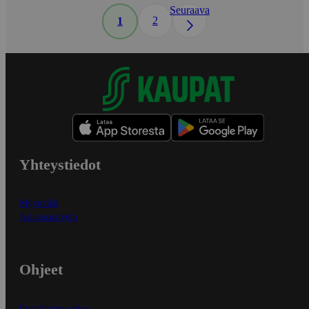
Seuraava
2
1
Yhteystiedot
Myymälät
Asiakaspalvelu
Ohjeet
Ensitilaajan ohjeet