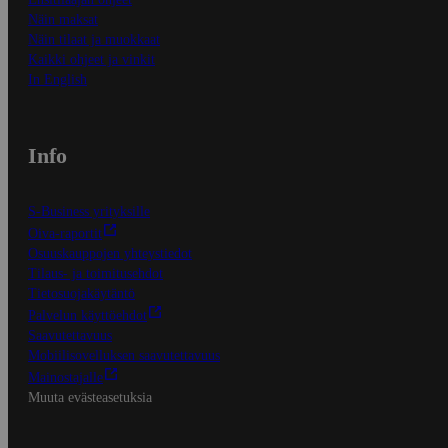
Näin maksat
Näin tilaat ja muokkaat
Kaikki ohjeet ja vinkit
In English
Info
S-Business yrityksille
Oiva-raportit
Osuuskauppojen yhteystiedot
Tilaus- ja toimitusehdot
Tietosuojakäytäntö
Palvelun käyttöehdot
Saavutettavuus
Mobiilisovelluksen saavutettavuus
Mainostajalle
Muuta evästeasetuksia