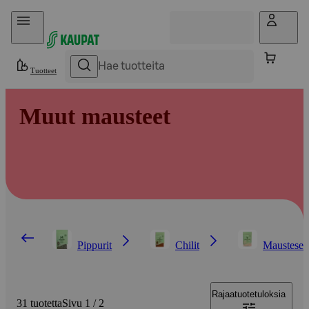
Hyppää sisältöön
Tuotteet
Muut mausteet
Pippurit
Chilit
Mausteseo
Rajaa
tuotetuloksia
31 tuotetta
Sivu 1 / 2