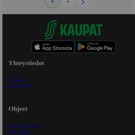
1
Yhteystiedot
Myymälät
Asiakaspalvelu
Ohjeet
Ensitilaajan ohjeet
Näin maksat