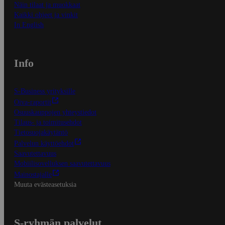
Näin tilaat ja muokkaat
Kaikki ohjeet ja vinkit
In English
Info
S-Business yrityksille
Oiva-raportit
Osuuskauppojen yhteystiedot
Tilaus- ja toimitusehdot
Tietosuojakäytäntö
Palvelun käyttöehdot
Saavutettavuus
Mobiilisovelluksen saavutettavuus
Mainostajalle
Muuta evästeasetuksia
S-ryhmän palvelut