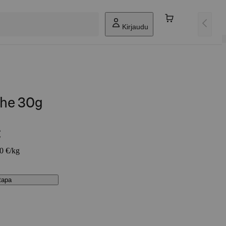
Kirjaudu
uhe 30g
€
00 €/kg
stapa