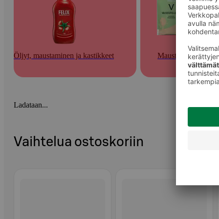
Öljyt, maustaminen ja kastikkeet
Mausteet
Ladataan...
Vaihtelua ostoskoriin
Ohita listaus