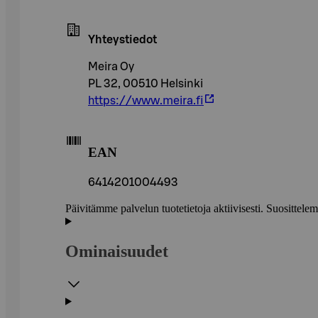
Yhteystiedot
Meira Oy
PL 32, 00510 Helsinki
https://www.meira.fi
EAN
6414201004493
Päivitämme palvelun tuotetietoja aktiivisesti. Suositte
Ominaisuudet