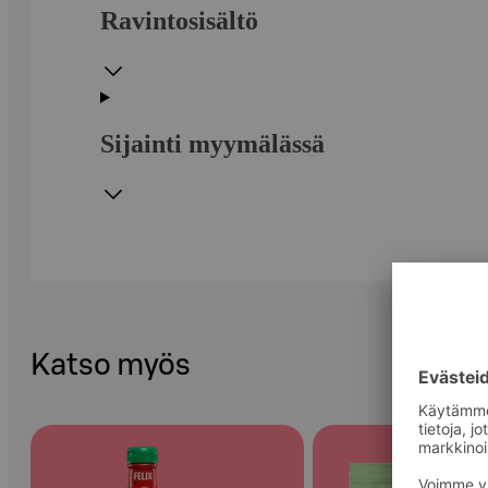
Ravintosisältö
Sijainti myymälässä
Katso myös