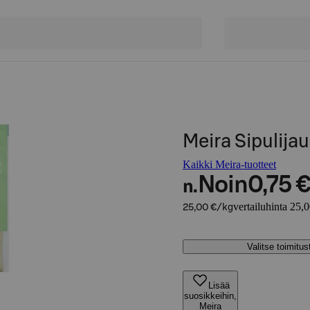
Meira Sipulija
Kaikki Meira-tuotteet
Noin
0,75 
n.
vertailuhinta 25,
25,00 €/kg
Valitse toimitu
Lisää
suosikkeihin,
Meira