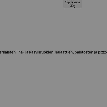
Sipulijauhe
30g
erilaisten liha- ja kasvisruokien, salaattien, paistosten ja p