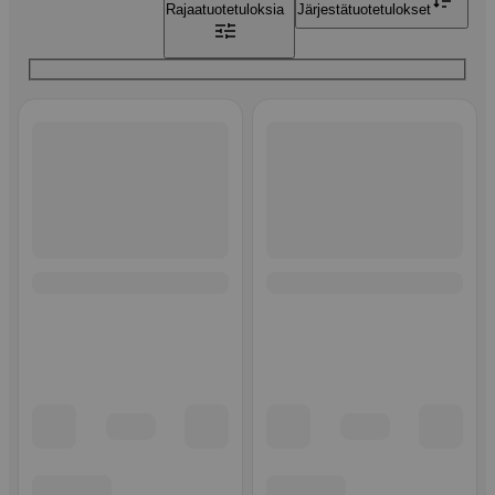
Rajaa
tuotetuloksia
Järjestä
tuotetulokset