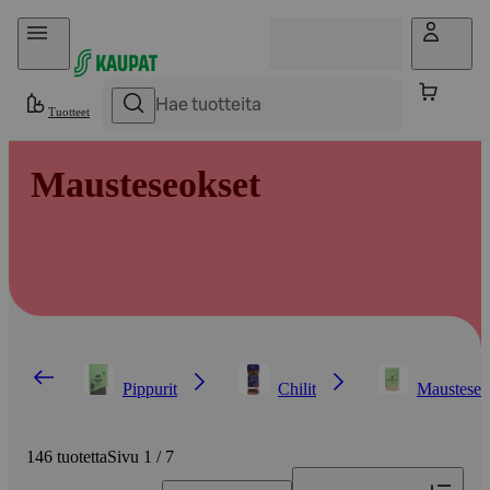
Hyppää sisältöön
Tuotteet
Mausteseokset
Pippurit
Chilit
Mausteseo
146 tuotetta
Sivu 1 / 7