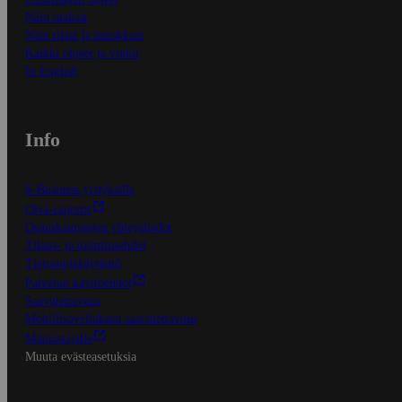
Näin maksat
Näin tilaat ja muokkaat
Kaikki ohjeet ja vinkit
In English
Info
S-Business yrityksille
Oiva-raportit
Osuuskauppojen yhteystiedot
Tilaus- ja toimitusehdot
Tietosuojakäytäntö
Palvelun käyttöehdot
Saavutettavuus
Mobiilisovelluksen saavutettavuus
Mainostajalle
Muuta evästeasetuksia