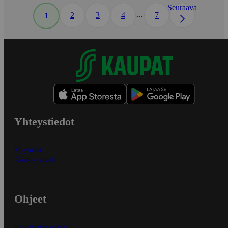
Seuraava
...
2
3
4
7
1
Yhteystiedot
Myymälät
Asiakaspalvelu
Ohjeet
Ensitilaajan ohjeet