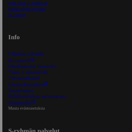
Näin tilaat ja muokkaat
Kaikki ohjeet ja vinkit
In English
Info
S-Business yrityksille
Oiva-raportit
Osuuskauppojen yhteystiedot
Tilaus- ja toimitusehdot
Tietosuojakäytäntö
Palvelun käyttöehdot
Saavutettavuus
Mobiilisovelluksen saavutettavuus
Mainostajalle
Muuta evästeasetuksia
S-ryhmän palvelut