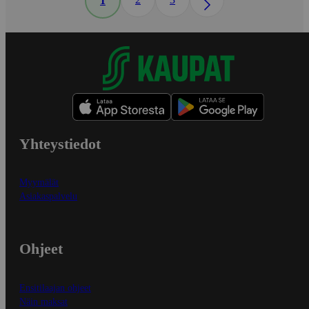
1
Yhteystiedot
Myymälät
Asiakaspalvelu
Ohjeet
Ensitilaajan ohjeet
Näin maksat