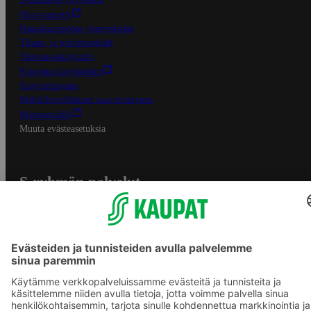
Oiva-raportit
Osuuskauppojen yhteystiedot
Tilaus- ja toimitusehdot
Tietosuojakäytäntö
Palvelun käyttöehdot
Saavutettavuus
Mobiilisovelluksen saavutettavuus
Mainostajalle
Muuta evästeasetuksia
S-ryhmän palvelut
S-ryhmä
Asiakasomistajuus
Yhteishyvä Ruoka -sovellus
S-ostoslista -sovellus
Prisma.fi
Sokos.fi