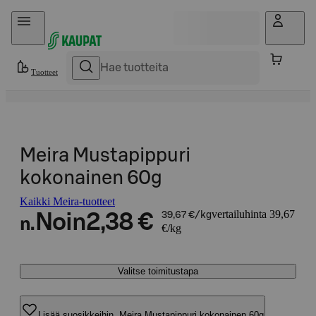
Hyppää sisältöön
Tuotteet
Meira Mustapippuri
kokonainen 60g
Kaikki Meira-tuotteet
vertailuhinta 39,67
Noin
2,38 €
39,67 €/kg
n.
€/kg
Valitse toimitustapa
Lisää suosikkeihin, Meira Mustapippuri kokonainen 60g