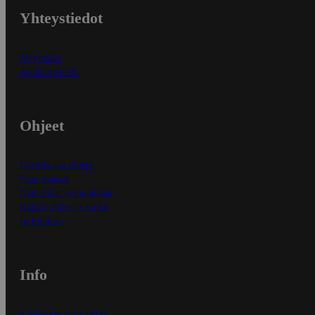
Yhteystiedot
Myymälät
Asiakaspalvelu
Ohjeet
Ensitilaajan ohjeet
Näin maksat
Näin tilaat ja muokkaat
Kaikki ohjeet ja vinkit
In English
Info
S-Business yrityksille