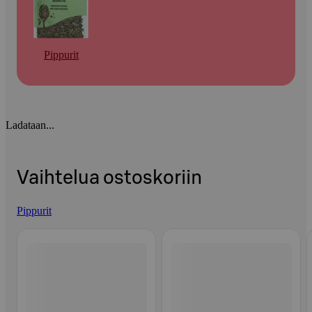
Pippurit
Ladataan...
Vaihtelua ostoskoriin
Pippurit
Ohita listaus