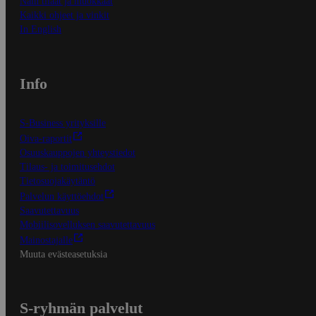
Näin tilaat ja muokkaat
Kaikki ohjeet ja vinkit
In English
Info
S-Business yrityksille
Oiva-raportit
Osuuskauppojen yhteystiedot
Tilaus- ja toimitusehdot
Tietosuojakäytäntö
Palvelun käyttöehdot
Saavutettavuus
Mobiilisovelluksen saavutettavuus
Mainostajalle
Muuta evästeasetuksia
S-ryhmän palvelut