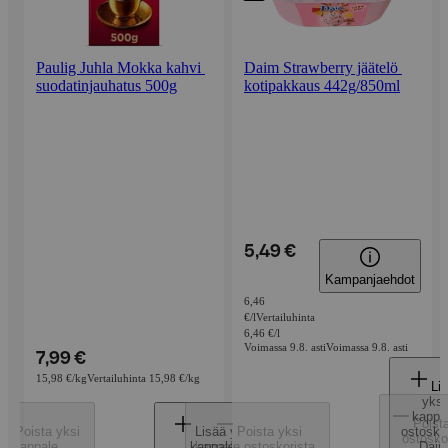
Paulig Juhla Mokka kahvi 
Daim Strawberry jäätelö 
suodatinjauhatus 500g
kotipakkaus 442g/850ml
5,49 €
Kampanjaehdot
6,46
€/l
Vertailuhinta
6,46 €/l
Voimassa 9.8. asti
Voimassa 9.8. asti
7,99 €
15,98 €/kg
Vertailuhinta 15,98 €/kg
Li
yksi
kappa
Poist
Poista yksi
Lisää yksi
Poista yksi
ostoskor
ostosko
kappale
kappale
kappale ostoskorista
,
Dai