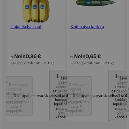
Chiquita banaani
Kotimaista kurkku
Noin
0,36 €
Noin
0,65 €
n.
n.
1,89 €/kg
Vertailuhinta 1,89 €/kg
1,99 €/kg
Vertailuhinta 1,99 €/kg
Lisää
Lisää
yksi
yksi
Poista yksi
Poista yksi
kappale
kappale
kappale
kappale
ostoskoriin
,
ostoskorii
ostoskorista
,
ostoskorista
,
ost
0 kappaletta ostoskorissa
Chiquita
0
kpl
0 kappaletta ostoskorissa
Kotimaist
0
kpl
Chiquita
Kotimaista
banaani
,
kurkku
,
banaani
,
lopullinen
kurkku
,
lopullinen
Suo
lopullinen
lopullinen
määrä: 0
määrä: 0
m
määrä:
määrä:
kappaletta
kappaletta
k
yksi
yksi
kappale
kappale