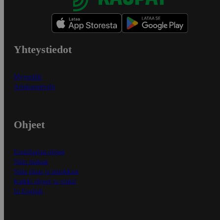
Yhteystiedot
Myymälät
Asiakaspalvelu
Ohjeet
Ensitilaajan ohjeet
Näin maksat
Näin tilaat ja muokkaat
Kaikki ohjeet ja vinkit
In English