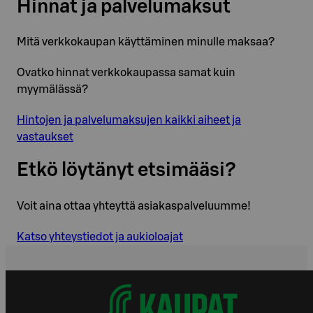
Hinnat ja palvelumaksut
Mitä verkkokaupan käyttäminen minulle maksaa?
Ovatko hinnat verkkokaupassa samat kuin
myymälässä?
Hintojen ja palvelumaksujen kaikki aiheet ja
vastaukset
Etkö löytänyt etsimääsi?
Voit aina ottaa yhteyttä asiakaspalveluumme!
Katso yhteystiedot ja aukioloajat