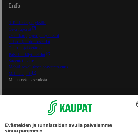
Info
S-Business yrityksille
Oiva-raportit
Osuuskauppojen yhteystiedot
Tilaus- ja toimitusehdot
Tietosuojakäytäntö
Palvelun käyttöehdot
Saavutettavuus
Mobiilisovelluksen saavutettavuus
Mainostajalle
Muuta evästeasetuksia
S-ryhmän palvelut
S-ryhmä
Asiakasomistajuus
Yhteishyvä Ruoka -sovellus