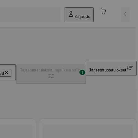
Kirjaudu
Rajaa
tuotetuloksia, rajauksia valittu
Järjestä
tuotetulokset
1
rd