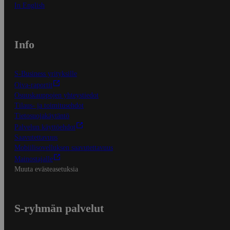
In English
Info
S-Business yrityksille
Oiva-raportit
Osuuskauppojen yhteystiedot
Tilaus- ja toimitusehdot
Tietosuojakäytäntö
Palvelun käyttöehdot
Saavutettavuus
Mobiilisovelluksen saavutettavuus
Mainostajalle
Muuta evästeasetuksia
S-ryhmän palvelut