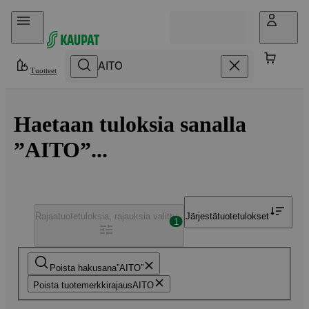
Hyppää sisältöön
Tuotteet
Haetaan tuloksia sanalla
”AITO”...
Rajaa
tuotetuloksia, rajauksia valittu
Järjestä
tuotetulokset
1
Poista hakusana
AITO
Poista tuotemerkkirajaus
AITO