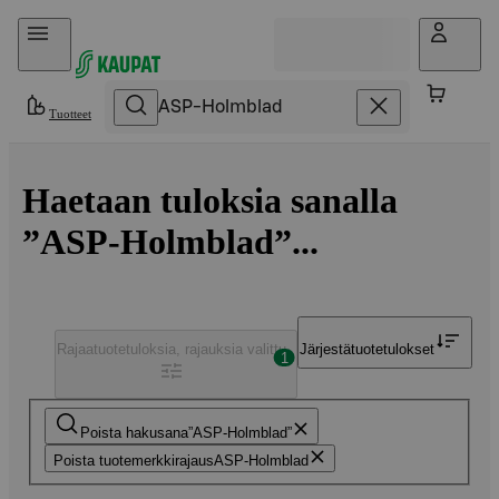
Hyppää sisältöön
Tuotteet
Haetaan tuloksia sanalla
”ASP-Holmblad”...
Rajaa
tuotetuloksia, rajauksia valittu
Järjestä
tuotetulokset
1
Poista hakusana
ASP-Holmblad
Poista tuotemerkkirajaus
ASP-Holmblad