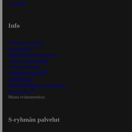
In English
Info
S-Business yrityksille
Oiva-raportit
Osuuskauppojen yhteystiedot
Tilaus- ja toimitusehdot
Tietosuojakäytäntö
Palvelun käyttöehdot
Saavutettavuus
Mobiilisovelluksen saavutettavuus
Mainostajalle
Muuta evästeasetuksia
S-ryhmän palvelut