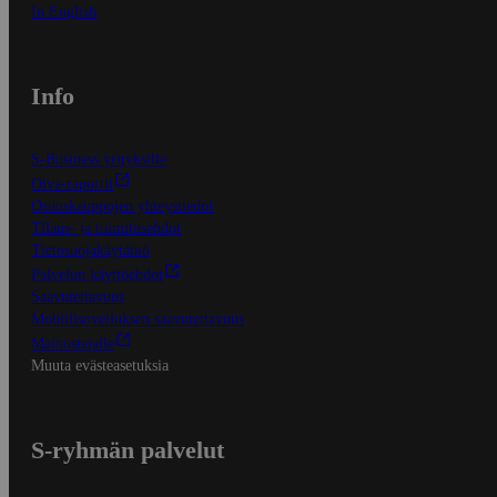
In English
Info
S-Business yrityksille
Oiva-raportit
Osuuskauppojen yhteystiedot
Tilaus- ja toimitusehdot
Tietosuojakäytäntö
Palvelun käyttöehdot
Saavutettavuus
Mobiilisovelluksen saavutettavuus
Mainostajalle
Muuta evästeasetuksia
S-ryhmän palvelut