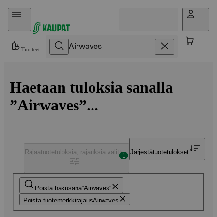
Hyppää sisältöön
Tuotteet
Haetaan tuloksia sanalla
”Airwaves”...
Rajaa
tuotetuloksia, rajauksia valittu
Järjestä
tuotetulokset
1
Poista hakusana
Airwaves
Poista tuotemerkkirajaus
Airwaves