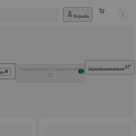
Kirjaudu
Rajaa
tuotetuloksia, rajauksia valittu
Järjestä
tuotetulokset
1
mix