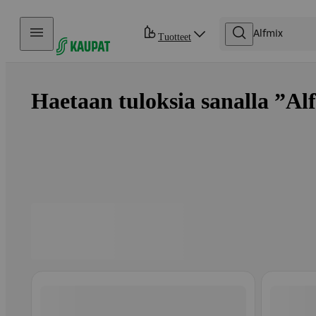
Hyppää sisältöön
Tuotteet
Haetaan tuloksia sanalla ”Alf