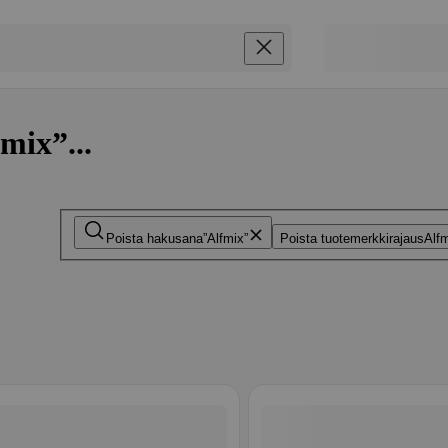
mix”...
Poista hakusana
Alfmix
Poista tuotemerkkirajaus
Alf