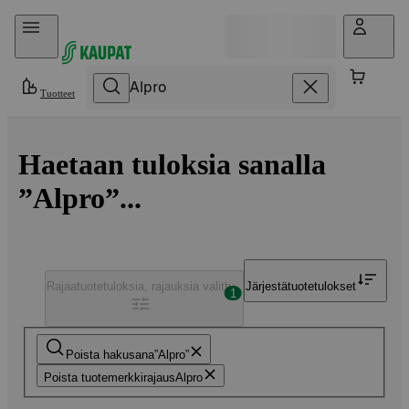
Hyppää sisältöön
Tuotteet
Haetaan tuloksia sanalla
”Alpro”...
Rajaa
tuotetuloksia, rajauksia valittu
Järjestä
tuotetulokset
1
Poista hakusana
Alpro
Poista tuotemerkkirajaus
Alpro