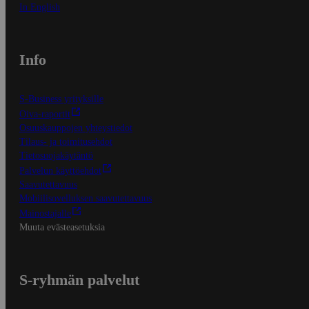
In English
Info
S-Business yrityksille
Oiva-raportit
Osuuskauppojen yhteystiedot
Tilaus- ja toimitusehdot
Tietosuojakäytäntö
Palvelun käyttöehdot
Saavutettavuus
Mobiilisovelluksen saavutettavuus
Mainostajalle
Muuta evästeasetuksia
S-ryhmän palvelut