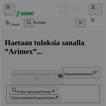
Hyppää sisältöön
Tuotteet
Haetaan tuloksia sanalla
”Arimex”...
Rajaa
tuotetuloksia, rajauksia valittu
Järjestä
tuotetulokset
1
Poista hakusana
Arimex
Poista tuotemerkkirajaus
Arimex