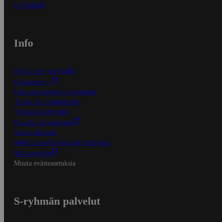
In English
Info
S-Business yrityksille
Oiva-raportit
Osuuskauppojen yhteystiedot
Tilaus- ja toimitusehdot
Tietosuojakäytäntö
Palvelun käyttöehdot
Saavutettavuus
Mobiilisovelluksen saavutettavuus
Mainostajalle
Muuta evästeasetuksia
S-ryhmän palvelut