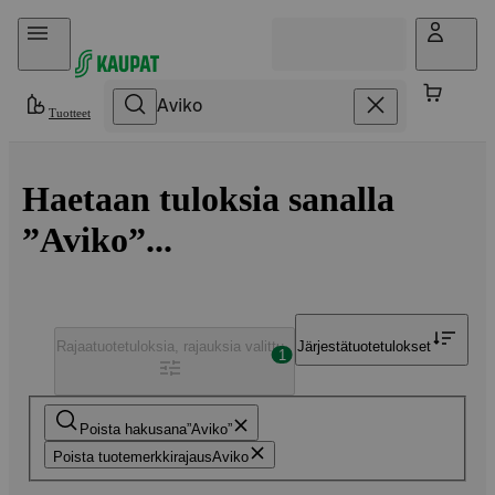
Hyppää sisältöön
Tuotteet
Haetaan tuloksia sanalla
”Aviko”...
Rajaa
tuotetuloksia, rajauksia valittu
Järjestä
tuotetulokset
1
Poista hakusana
Aviko
Poista tuotemerkkirajaus
Aviko