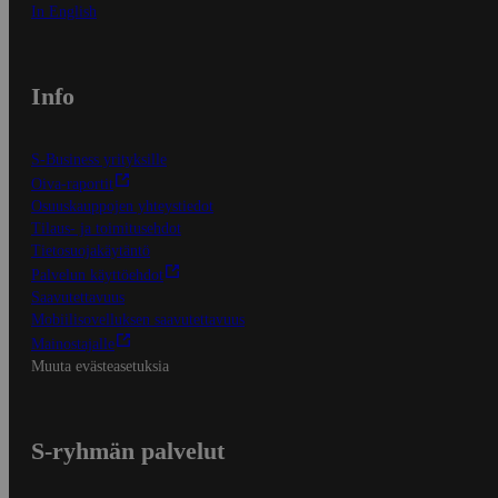
In English
Info
S-Business yrityksille
Oiva-raportit
Osuuskauppojen yhteystiedot
Tilaus- ja toimitusehdot
Tietosuojakäytäntö
Palvelun käyttöehdot
Saavutettavuus
Mobiilisovelluksen saavutettavuus
Mainostajalle
Muuta evästeasetuksia
S-ryhmän palvelut