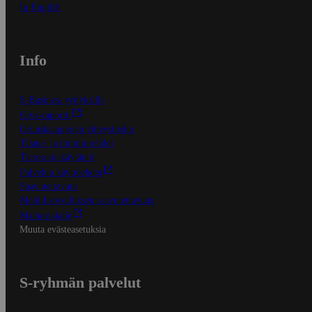
In English
Info
S-Business yrityksille
Oiva-raportit
Osuuskauppojen yhteystiedot
Tilaus- ja toimitusehdot
Tietosuojakäytäntö
Palvelun käyttöehdot
Saavutettavuus
Mobiilisovelluksen saavutettavuus
Mainostajalle
Muuta evästeasetuksia
S-ryhmän palvelut