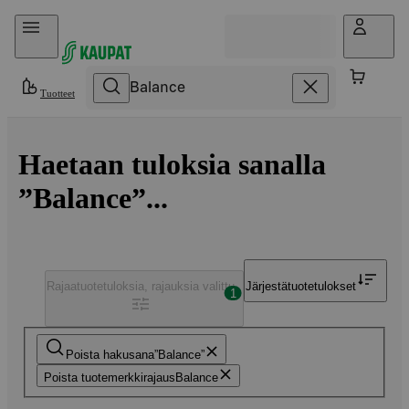
Hyppää sisältöön
Tuotteet
Haetaan tuloksia sanalla
”Balance”...
Rajaa
tuotetuloksia, rajauksia valittu
Järjestä
tuotetulokset
1
Poista hakusana
Balance
Poista tuotemerkkirajaus
Balance