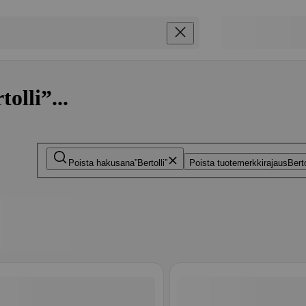
olli”...
Poista hakusana
Bertolli
Poista tuotemerkkirajaus
Berto