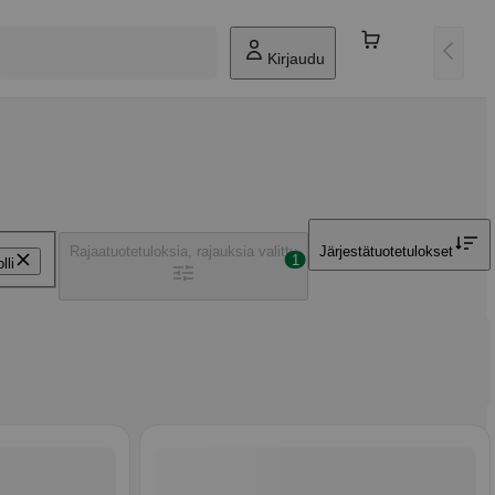
Kirjaudu
Rajaa
tuotetuloksia, rajauksia valittu
Järjestä
tuotetulokset
1
lli