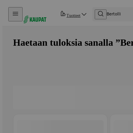
Hyppää sisältöön
Tuotteet
Haetaan tuloksia sanalla ”Bert