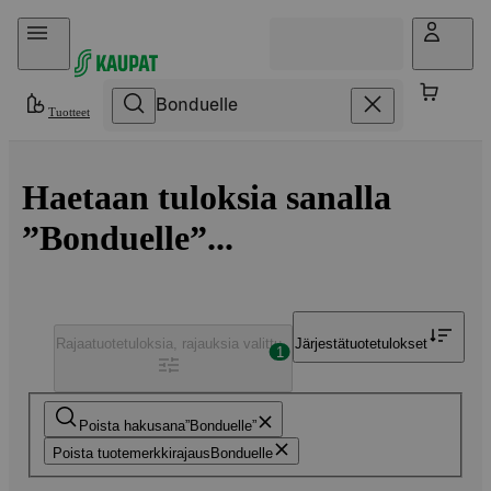
Hyppää sisältöön
Tuotteet
Haetaan tuloksia sanalla
”Bonduelle”...
Rajaa
tuotetuloksia, rajauksia valittu
Järjestä
tuotetulokset
1
Poista hakusana
Bonduelle
Poista tuotemerkkirajaus
Bonduelle