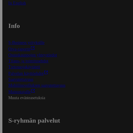
In English
Info
S-Business yrityksille
Oiva-raportit
Osuuskauppojen yhteystiedot
Tilaus- ja toimitusehdot
Tietosuojakäytäntö
Palvelun käyttöehdot
Saavutettavuus
Mobiilisovelluksen saavutettavuus
Mainostajalle
Muuta evästeasetuksia
S-ryhmän palvelut