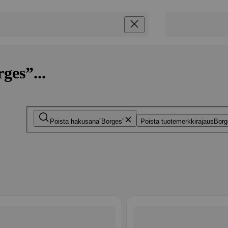
ges”...
Poista hakusana
Borges
Poista tuotemerkkirajaus
Borg