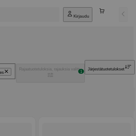
Kirjaudu
Rajaa
tuotetuloksia, rajauksia valittu
Järjestä
tuotetulokset
1
es