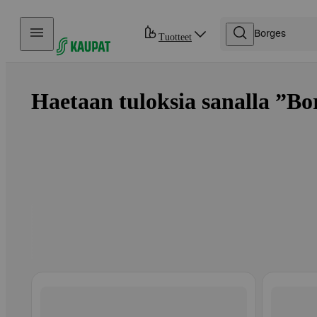
Hyppää sisältöön
Tuotteet
Haetaan tuloksia sanalla ”Bor