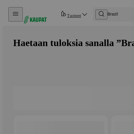
Hyppää sisältöön
Tuotteet
Haetaan tuloksia sanalla ”Braz