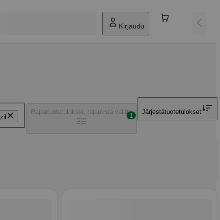
Kirjaudu
Rajaa
tuotetuloksia, rajauksia valittu
Järjestä
tuotetulokset
1
zil