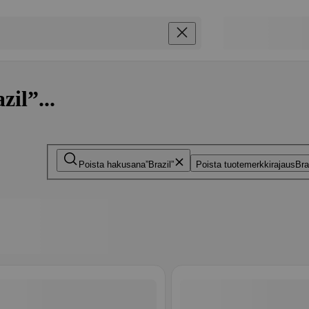
il”...
Poista hakusana
Brazil
Poista tuotemerkkirajaus
Bra