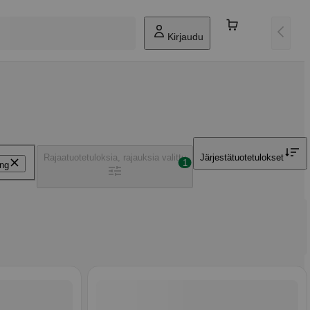
Kirjaudu
Rajaa
tuotetuloksia, rajauksia valittu
Järjestä
tuotetulokset
1
ung