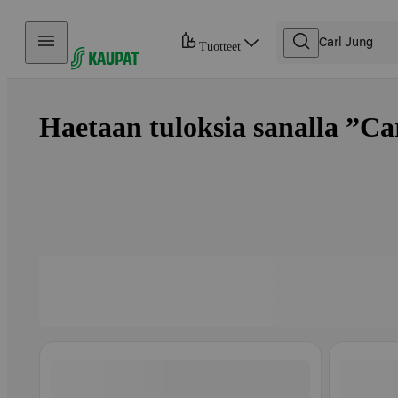
Hyppää sisältöön
Tuotteet
Haetaan tuloksia sanalla ”Car