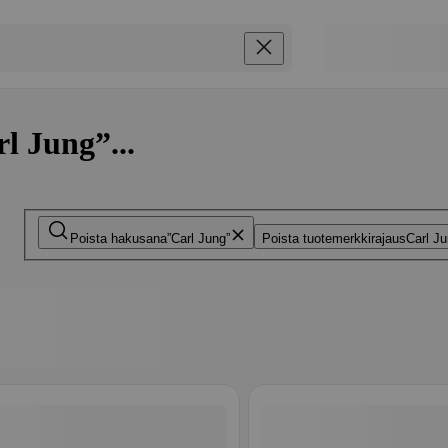
l Jung”...
Poista hakusana
Carl Jung
Poista tuotemerkkirajaus
Carl J