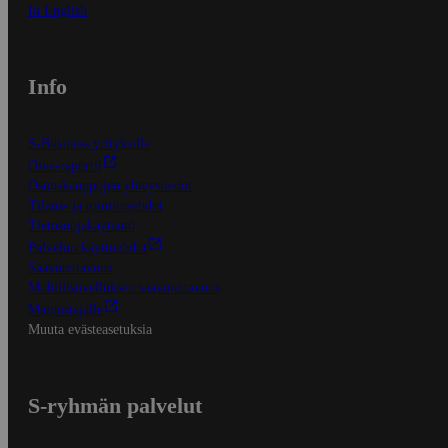
In English
Info
S-Business yrityksille
Oiva-raportit
Osuuskauppojen yhteystiedot
Tilaus- ja toimitusehdot
Tietosuojakäytäntö
Palvelun käyttöehdot
Saavutettavuus
Mobiilisovelluksen saavutettavuus
Mainostajalle
Muuta evästeasetuksia
S-ryhmän palvelut