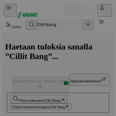
Hyppää sisältöön
Tuotteet
Haetaan tuloksia sanalla
”Cillit Bang”...
Rajaa
tuotetuloksia, rajauksia valittu
Järjestä
tuotetulokset
1
Poista hakusana
Cillit Bang
Poista tuotemerkkirajaus
Cillit Bang