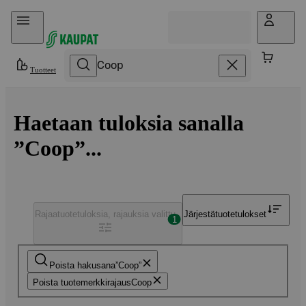
Hyppää sisältöön
Tuotteet
Haetaan tuloksia sanalla
”Coop”...
Rajaa
tuotetuloksia, rajauksia valittu
Järjestä
tuotetulokset
1
Poista hakusana
Coop
Poista tuotemerkkirajaus
Coop