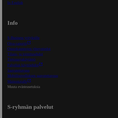
In English
Info
S-Business yrityksille
Oiva-raportit
Osuuskauppojen yhteystiedot
Tilaus- ja toimitusehdot
Tietosuojakäytäntö
Palvelun käyttöehdot
Saavutettavuus
Mobiilisovelluksen saavutettavuus
Mainostajalle
Muuta evästeasetuksia
S-ryhmän palvelut