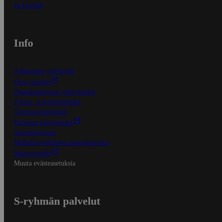
In English
Info
S-Business yrityksille
Oiva-raportit
Osuuskauppojen yhteystiedot
Tilaus- ja toimitusehdot
Tietosuojakäytäntö
Palvelun käyttöehdot
Saavutettavuus
Mobiilisovelluksen saavutettavuus
Mainostajalle
Muuta evästeasetuksia
S-ryhmän palvelut