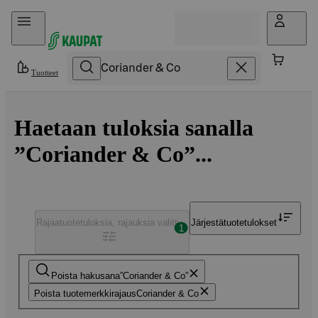
Hyppää sisältöön
Tuotteet
Haetaan tuloksia sanalla
”Coriander & Co”...
Rajaa
tuotetuloksia, rajauksia valittu
Järjestä
tuotetulokset
1
Poista hakusana
Coriander & Co
Poista tuotemerkkirajaus
Coriander & Co